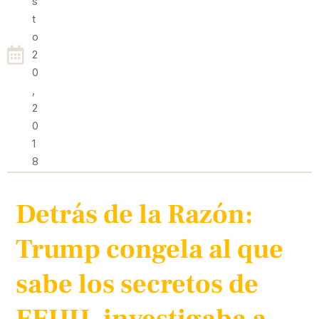
S
T
O
2
0
,
2
0
1
8
Detrás de la Razón:
Trump congela al que
sabe los secretos de