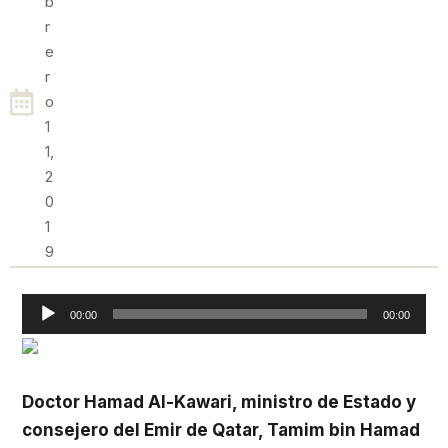
B
R
E
R
O
1
1,
2
0
1
9
Reproductor
00:00
00:00
de
audio
Doctor Hamad Al-Kawari, ministro de Estado y
consejero del Emir de Qatar, Tamim bin Hamad