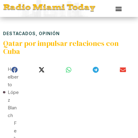
DESTACADOS
,
OPINIÓN
Qatar por impulsar relaciones con
Cuba
Hed
Elber
To
Lópe
Z
Blan
Ch
F
E