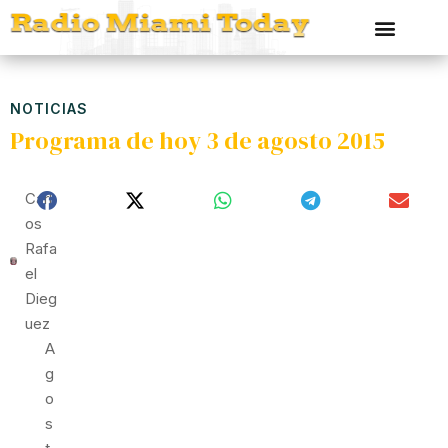
NOTICIAS
Programa de hoy 3 de agosto 2015
Carl
Os
Rafa
El
Dieg
Uez
A
G
O
S