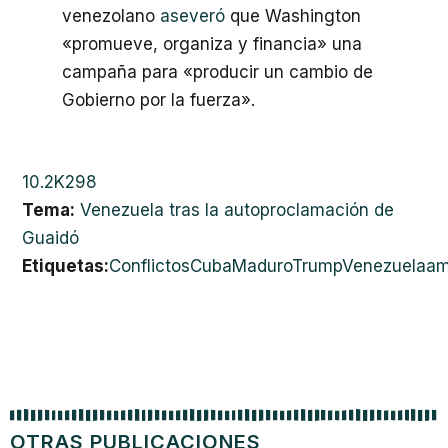
venezolano
aseveró
que Washington
«promueve, organiza y financia» una
campaña para «producir un cambio de
Gobierno por la fuerza».
10.2K
298
Tema:
Venezuela tras la autoproclamación de
Guaidó
Etiquetas:
Conflictos
Cuba
Maduro
Trump
Venezuela
am
OTRAS PUBLICACIONES