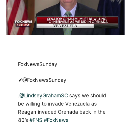
FoxNewsSunday
✔
@FoxNewsSunday
.
@
LindseyGrahamSC
says we should
be willing to invade Venezuela as
Reagan invaded Grenada back in the
80’s
#
FNS
#
FoxNews