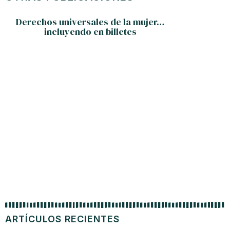
Derechos universales de la mujer…
incluyendo en billetes
Emigrad
Parque
ARTÍCULOS RECIENTES