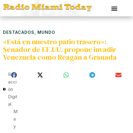
DESTACADOS
,
MUNDO
«Está en nuestro patio trasero»:
Senador de EE.UU. propone invadir
Venezuela como Reagan a Granada
Red
Acci
Ón
Digit
Al
M
A
Y