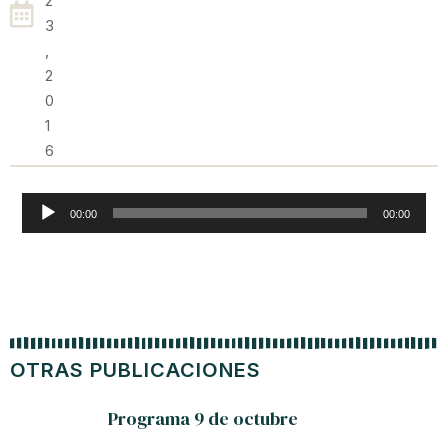
2
3
,
2
0
1
6
Reproductor
00:00
00:00
de
audio
OTRAS PUBLICACIONES
Programa 9 de octubre