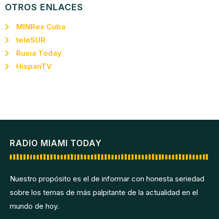
OTROS ENLACES
MINRex Cuba
teleSUR
Rusia Today
HispanTV
RADIO MIAMI TODAY
Nuestro propósito es el de informar con honesta seriedad
sobre los temas de más palpitante de la actualidad en el
mundo de hoy.