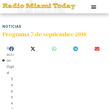
NOTICIAS
Programa 7 de septiembre 2018
Red
Acci
Ón
Digit
Al
S
E
P
Ti
E