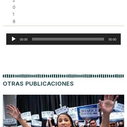
2
0
1
8
Reproductor
00:00
00:00
de
audio
OTRAS PUBLICACIONES