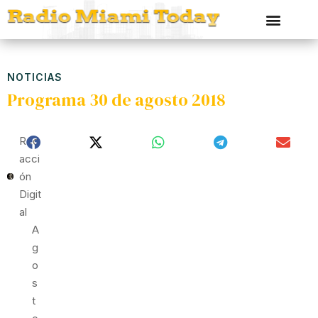
NOTICIAS
Programa 30 de agosto 2018
Red
Acci
Ón
Digit
Al
A
G
O
S
T