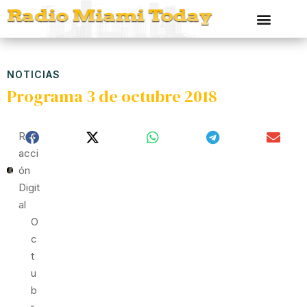
NOTICIAS
Programa 3 de octubre 2018
Red
Acci
Ón
Digit
Al
O
C
T
U
B