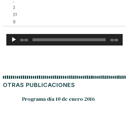
,
2
01
8
Reproductor
00:00
00:00
de
audio
OTRAS PUBLICACIONES
Programa día 10 de enero 2016