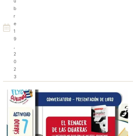
U
B
R
E
1
9
,
2
0
2
3