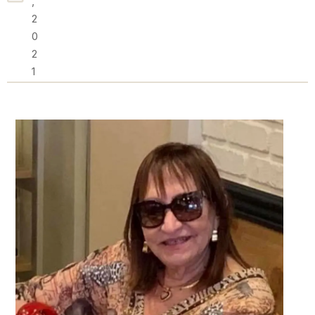
,
2
0
2
1