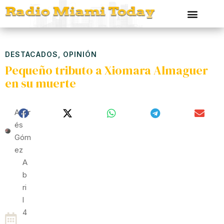
DESTACADOS
,
OPINIÓN
Pequeño tributo a Xiomara Almaguer
en su muerte
Andr
És
Góm
Ez
A
B
Ri
L
4