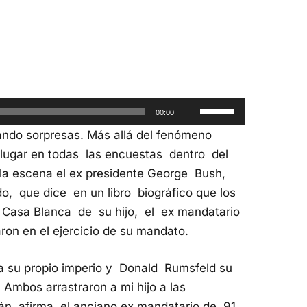
Utiliza
00:00
las
ando sorpresas. Más allá del fenómeno
teclas
lugar en todas las encuestas dentro del
de
 la escena el ex presidente George Bush,
flecha
ido, que dice en un libro biográfico que los
arriba/abajo
 Casa Blanca de su hijo, el ex mandatario
para
ron en el ejercicio de su mandato.
aumentar
o
ía su propio imperio y Donald Rumsfeld su
disminuir
Ambos arrastraron a mi hijo a las
el
tán, afirma el anciano ex mandatario de 91