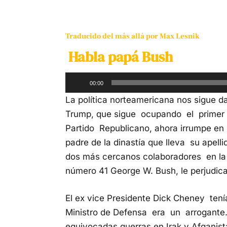
Traducido del más allá por Max Lesnik
Habla papá Bush
Reproductor
00:00
de
La política norteamericana nos sigue d
audio
Trump, que sigue ocupando el primer 
Partido Republicano, ahora irrumpe en
padre de la dinastía que lleva su apell
dos más cercanos colaboradores en la
número 41 George W. Bush, le perjudica
El ex vice Presidente Dick Cheney ten
Ministro de Defensa era un arrogante. 
equivocadas guerras en Irak y Afganis