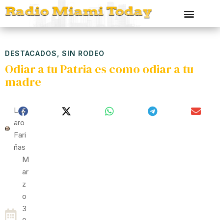
DESTACADOS
,
SIN RODEO
Odiar a tu Patria es como odiar a tu
madre
Láz
Aro
Fari
Ñas
M
Ar
Z
O
3