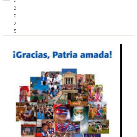
0,
2
0
2
5