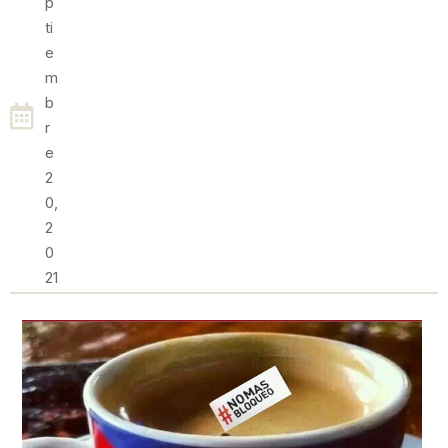
P
Ti
E
M
B
R
E
2
0,
2
0
21