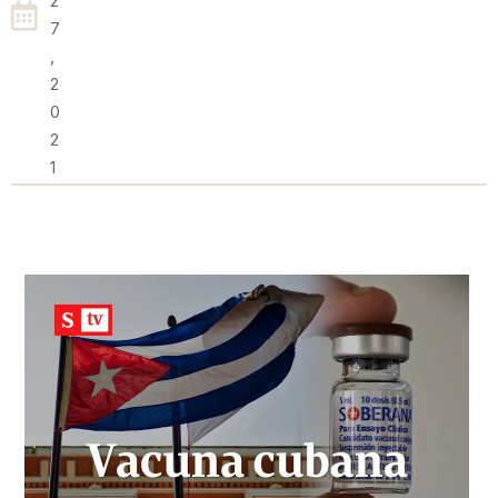
2
7
,
2
0
2
1