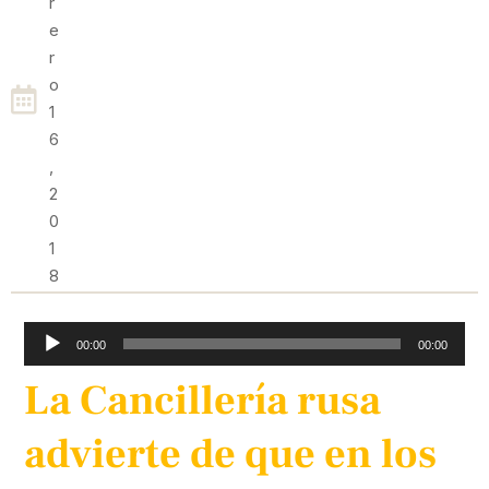
R
E
R
O
1
6
,
2
0
1
8
Reproductor
00:00
00:00
de
La Cancillería rusa
audio
advierte de que en los