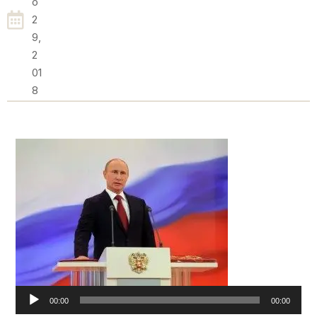
O
2
9,
2
01
8
Reproductor
de
audio
00:00
00:00