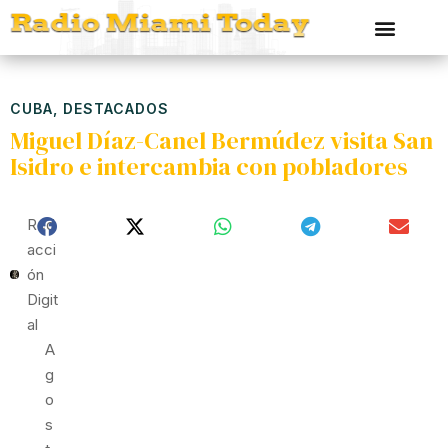
CUBA
,
DESTACADOS
Miguel Díaz-Canel Bermúdez visita San
Isidro e intercambia con pobladores
Red
Acci
Ón
Digit
Al
A
G
O
S