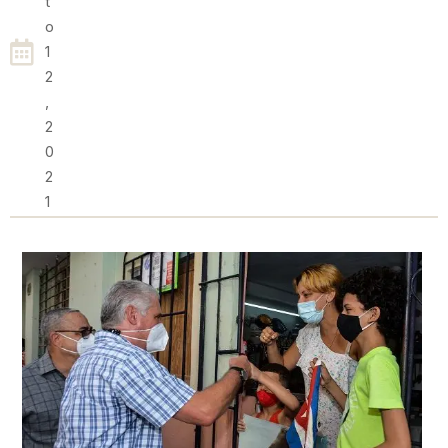
T
O
1
2
,
2
0
2
1