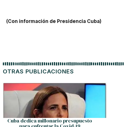
(Con información de Presidencia Cuba)
OTRAS PUBLICACIONES
Program
Cuba dedica millonario presupuesto
para enfrentar la Covid-19