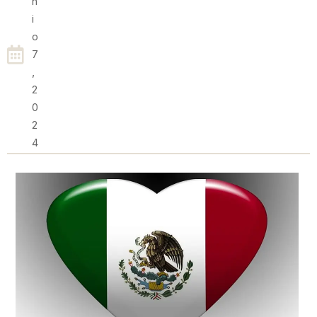
N
I
O
7
,
2
0
2
4