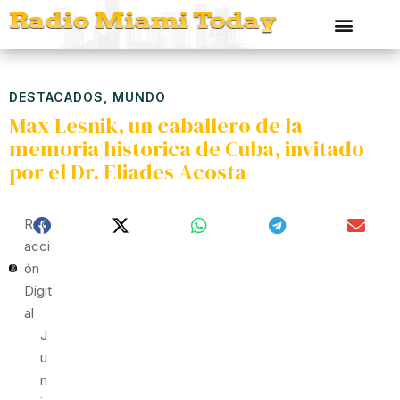
DESTACADOS
,
MUNDO
Max Lesnik, un caballero de la
memoria historica de Cuba, invitado
por el Dr. Eliades Acosta
Red
Acci
Ón
Digit
Al
J
U
N