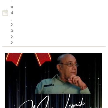
I
O
4
,
2
0
2
2