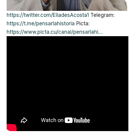
https://twitter.com/EliadesAcosta1
Telegram:
https://t.me/pensarlahistoria
Picta:
https://www.picta.cu/canal/pensarlahi…