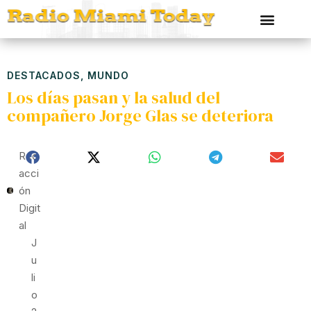
DESTACADOS
,
MUNDO
Los días pasan y la salud del
compañero Jorge Glas se deteriora
Red
Acci
Ón
Digit
Al
J
U
Li
O