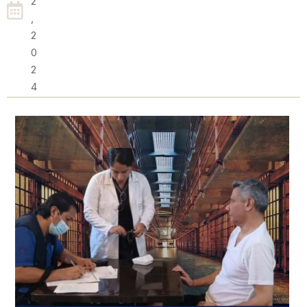
2
,
2
0
2
4