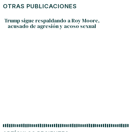
OTRAS PUBLICACIONES
Trump sigue respaldando a Roy Moore,
acusado de agresión y acoso sexual
Radi
Nueva Yo