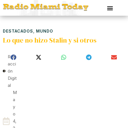
DESTACADOS
,
MUNDO
Lo que no hizo Stalin y si otros
Red
Acci
Ón
Digit
Al
M
A
Y
O
4,