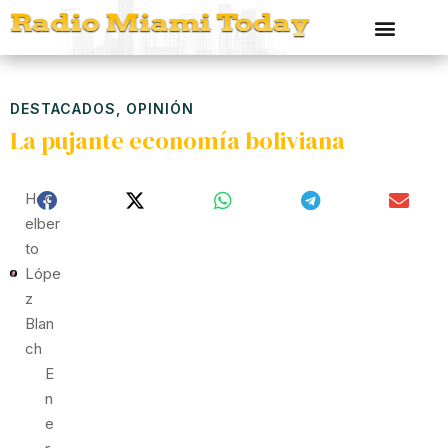
DESTACADOS
,
OPINIÓN
La pujante economía boliviana
Hed
Elber
To
Lópe
Z
Blan
Ch
E
N
E