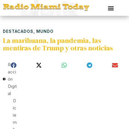
DESTACADOS
,
MUNDO
La marihuana, la pandemia, las
mentiras de Trump y otras noticias
Red
Acci
Ón
Digit
Al
D
Ic
Ie
M