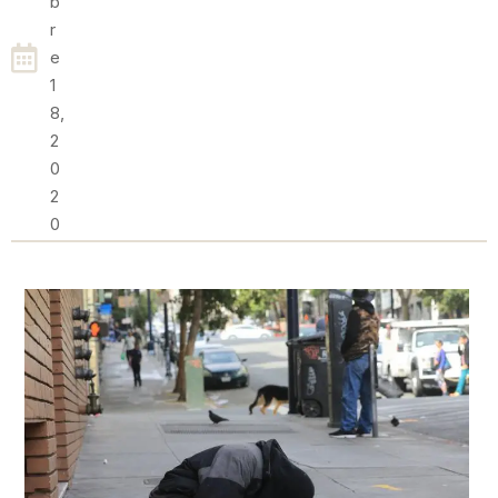
B
R
E
1
8,
2
0
2
0