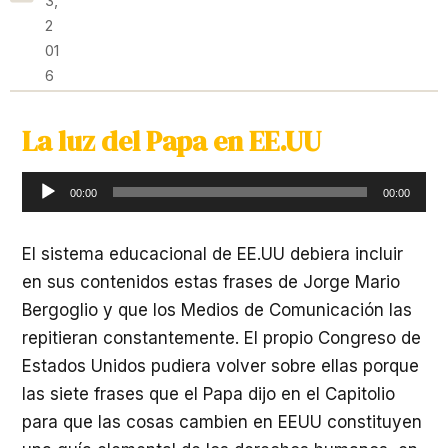
3,
2
01
6
La luz del Papa en EE.UU
Reproductor
00:00
00:00
de
audio
El sistema educacional de EE.UU debiera incluir
en sus contenidos estas frases de Jorge Mario
Bergoglio y que los Medios de Comunicación las
repitieran constantemente. El propio Congreso de
Estados Unidos pudiera volver sobre ellas porque
las siete frases que el Papa dijo en el Capitolio
para que las cosas cambien en EEUU constituyen