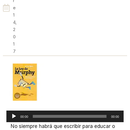
R
E
1
4,
2
0
1
7
Reproductor
00:00
00:00
de
No siempre habrá que escribir para educar o