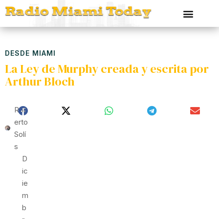
DESDE MIAMI
La Ley de Murphy creada y escrita por
Arthur Bloch
Rob
Erto
Solí
S
D
Ic
Ie
M
B