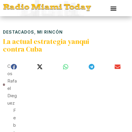
DESTACADOS
,
MI RINCÓN
La actual estrategia yanqui
contra Cuba
Carl
Os
Rafa
El
Dieg
Uez
F
E
B