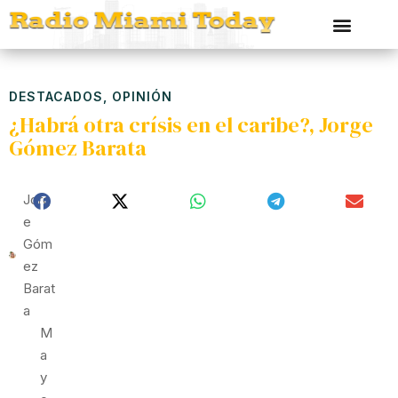
DESTACADOS
,
OPINIÓN
¿Habrá otra crísis en el caribe?, Jorge
Gómez Barata
Jorg
E
Góm
Ez
Barat
A
M
A
Y