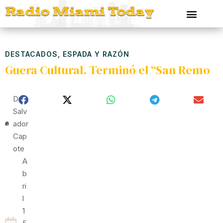
DESTACADOS
,
ESPADA Y RAZÓN
Guera Cultural. Terminó el “San Remo
Dr
Salv
Ador
Cap
Ote
A
B
Ri
L
1