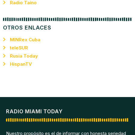
Radio Taíno
OTROS ENLACES
MINRex Cuba
teleSUR
Rusia Today
HispanTV
RADIO MIAMI TODAY
Nuestro propósito es el de informar con honesta seriedad