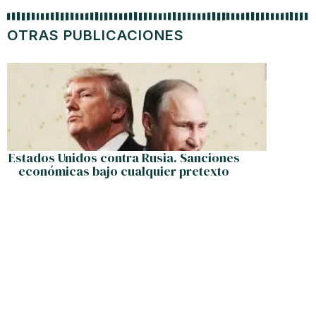
OTRAS PUBLICACIONES
Estados Unidos contra Rusia. Sanciones
¿ Le p
económicas bajo cualquier pretexto
dic
empec