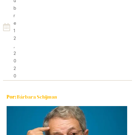
U
B
R
E
1
2
,
2
0
2
0
Por:
Bárbara Schijman