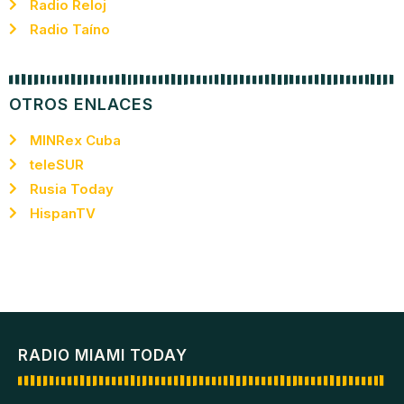
Radio Reloj
Radio Taíno
OTROS ENLACES
MINRex Cuba
teleSUR
Rusia Today
HispanTV
RADIO MIAMI TODAY