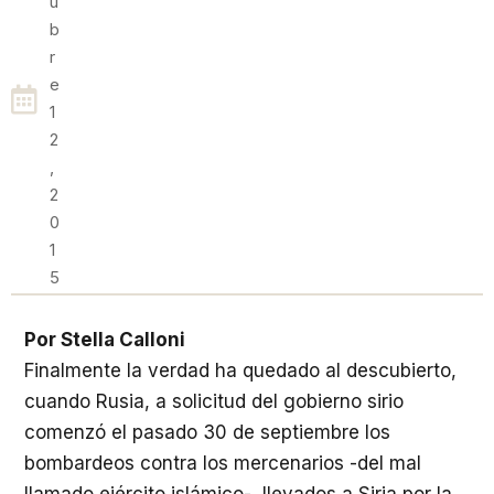
U
B
R
E
1
2
,
2
0
1
5
Por Stella Calloni
Finalmente la verdad ha quedado al descubierto,
cuando Rusia, a solicitud del gobierno sirio
comenzó el pasado 30 de septiembre los
bombardeos contra los mercenarios -del mal