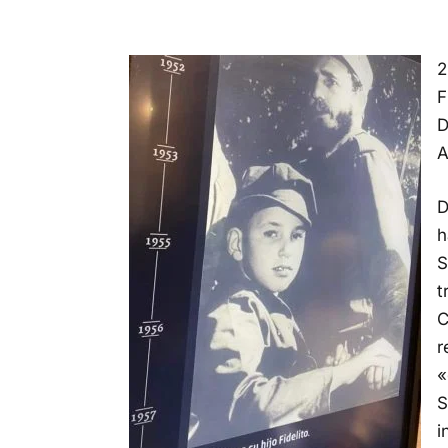
2
F
D
A
D
h
S
t
C
r
«
S
i