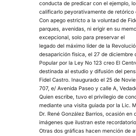
conducta de predicar con el ejemplo, l
calificarlo peyorativamente de retóric
Con apego estricto a la voluntad de Fide
parques, avenidas, ni erigir en su mem
excepcional, solo para preservar el
legado del máximo líder de la Revoluci
desaparición física, el 27 de diciembr
Popular por la Ley No 123 creo El Centro
destinada al estudio y difusión del pens
Fidel Castro. Inaugurado el 25 de Novie
707, e/ Avenida Paseo y calle A, Vedad
Quien escribe, tuvo el privilegio de co
mediante una visita guiada por la Lic. M
Dr. René González Barrios, ocasión en 
imágenes que ilustran este recordatorio
Otras dos gráficas hacen mención de av