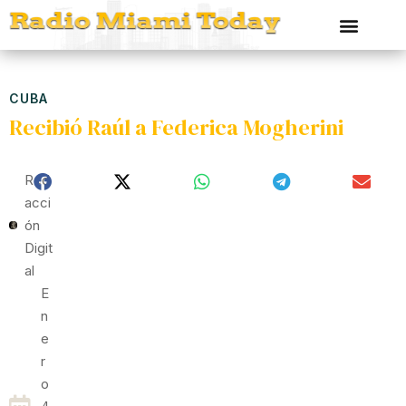
CUBA
Recibió Raúl a Federica Mogherini
Red
Acci
Ón
Digit
Al
E
N
E
R
O