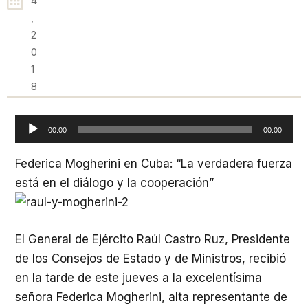
4
,
2
0
1
8
Reproductor
00:00
00:00
de
audio
Federica Mogherini en Cuba: “La verdadera fuerza
está en el diálogo y la cooperación”
El General de Ejército Raúl Castro Ruz, Presidente
de los Consejos de Estado y de Ministros, recibió
en la tarde de este jueves a la excelentísima
señora Federica Mogherini, alta representante de