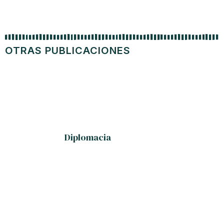
OTRAS PUBLICACIONES
Diplomacia
«El ‘Bre
la n