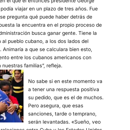
en el que el entonces presidente George
 podía viajar en un plazo de tres años. Fue
e se pregunta qué puede haber detrás de
uesta la encuentra en el propio proceso de
dministración busca ganar gente. Tiene la
 al pueblo cubano, a los dos lados del
s. Animaría a que se calculara bien esto,
ento entre los cubanos americanos con
uestras familias”, refleja.
No sabe si en este momento va
a tener una respuesta positiva
su pedido, que es el de muchos.
Pero asegura, que esas
sanciones, tarde o temprano,
serán levantadas. «Sueño, veo
s relaciones entre Cuba y los Estados Unidos