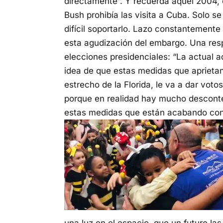
directamente”. Y recuerda aquel 2004, 
Bush prohibía las visita a Cuba. Solo se
difícil soportarlo. Lazo constantement
esta agudización del embargo. Una resp
elecciones presidenciales: “La actual a
idea de que estas medidas que aprietan
estrecho de la Florida, le va a dar voto
porque en realidad hay mucho descont
estas medidas que están acabando con n
una luz en el espacio, que un futuro la