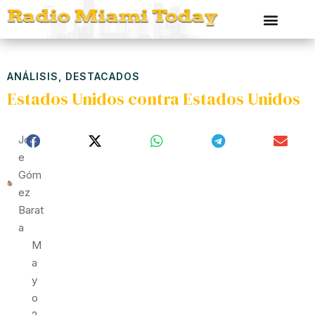
ANÁLISIS
,
DESTACADOS
Estados Unidos contra Estados Unidos
Jorg
E
Góm
Ez
Barat
A
M
A
Y
O