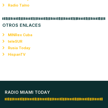
Radio Taíno
OTROS ENLACES
MINRex Cuba
teleSUR
Rusia Today
HispanTV
RADIO MIAMI TODAY