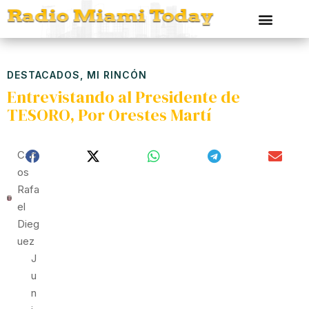
DESTACADOS
,
MI RINCÓN
Entrevistando al Presidente de
TESORO, Por Orestes Martí
Carl
Os
Rafa
El
Dieg
Uez
J
U
N