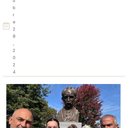
U
B
R
E
2
8
,
2
0
2
4