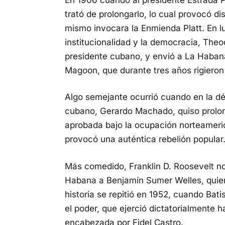
trató de prolongarlo, lo cual provocó di
mismo invocara la Enmienda Platt. En lu
institucionalidad y la democracia, The
presidente cubano, y envió a La Habana
Magoon, que durante tres años rigieron l
Algo semejante ocurrió cuando en la déc
cubano, Gerardo Machado, quiso prolong
aprobada bajo la ocupación norteameric
provocó una auténtica rebelión popular
Más comedido, Franklin D. Roosevelt n
Habana a Benjamín Sumer Welles, quien
historia se repitió en 1952, cuando Bat
el poder, que ejerció dictatorialmente h
encabezada por Fidel Castro.