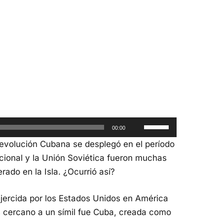
roductor
io
Utiliza
00:00
las
Revolución Cubana se desplegó en el período
teclas
acional y la Unión Soviética fueron muchas
de
perado en la Isla. ¿Ocurrió así?
flecha
arriba/abajo
 ejercida por los Estados Unidos en América
para
s cercano a un símil fue Cuba, creada como
aumentar