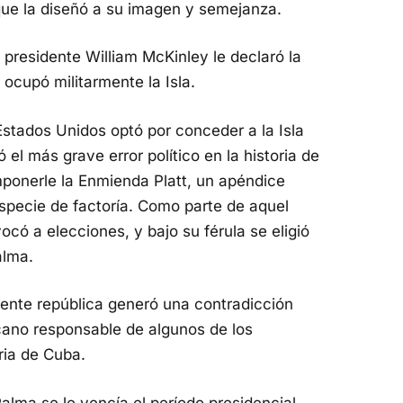
 que la diseñó a su imagen y semejanza.
o
disminuir
presidente William McKinley le declaró la
el
ocupó militarmente la Isla.
volumen.
Estados Unidos optó por conceder a la Isla
el más grave error político en la historia de
mponerle la Enmienda Platt, un apéndice
especie de factoría. Como parte de aquel
có a elecciones, y bajo su férula se eligió
alma.
ciente república generó una contradicción
icano responsable de algunos de los
oria de Cuba.
lma se le vencía el período presidencial,