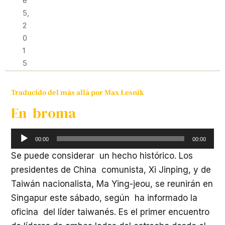
E
5,
2
0
1
5
Traducido del más allá por Max Lesnik
En broma
Reproductor
00:00
00:00
de
Se puede considerar un hecho histórico. Los
audio
presidentes de China comunista, Xi Jinping, y de
Taiwán nacionalista, Ma Ying-jeou, se reunirán en
Singapur este sábado, según ha informado la
oficina del líder taiwanés. Es el primer encuentro