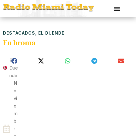
DESTACADOS
,
EL DUENDE
En broma
El
Due
Nde
N
O
Vi
E
M
B
R