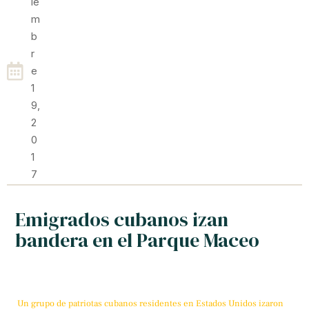
Ie
M
B
R
E
1
9,
2
0
1
7
Emigrados cubanos izan
bandera en el Parque Maceo
Un grupo de patriotas cubanos residentes en Estados Unidos izaron