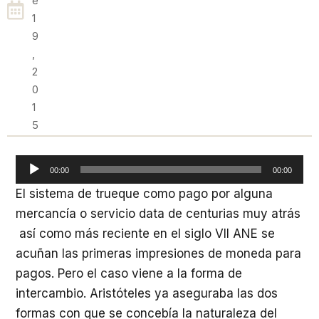
E
1
9
,
2
0
1
5
Reproductor
00:00
00:00
de
El sistema de trueque como pago por alguna
audio
mercancía o servicio data de centurias muy atrás
así como más reciente en el siglo VII ANE se
acuñan las primeras impresiones de moneda para
pagos. Pero el caso viene a la forma de
intercambio. Aristóteles ya aseguraba las dos
formas con que se concebía la naturaleza del