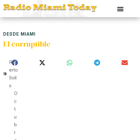
DESDE MIAMI
El corruptible
Rob
Erto
Solí
S
O
C
T
U
B
R