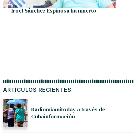
Iroel Sánchez Espinosa ha muerto
Una c
ARTÍCULOS RECIENTES
Radiomiamitoday a través de
Cubainformación