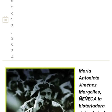
S
T
O
1
2
,
2
0
2
4
María
Antonieta
Jiménez
Margolles,
ÑEÑECA la
historiadora