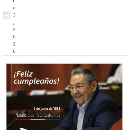
I
O
3
,
2
0
2
0