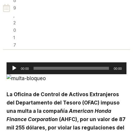
O
9
,
2
0
1
7
Reproductor
00:00
00:00
de
audio
La Oficina de Control de Activos Extranjeros
del Departamento del Tesoro (OFAC) impuso
una multa a la compañía
American Honda
Finance Corporation
(AHFC), por un valor de 87
mil 255 dólares, por violar las regulaciones del