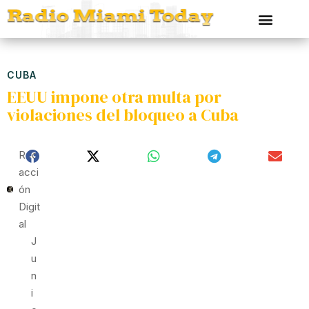
CUBA
EEUU impone otra multa por
violaciones del bloqueo a Cuba
Red
Acci
Ón
Digit
Al
J
U
N
I