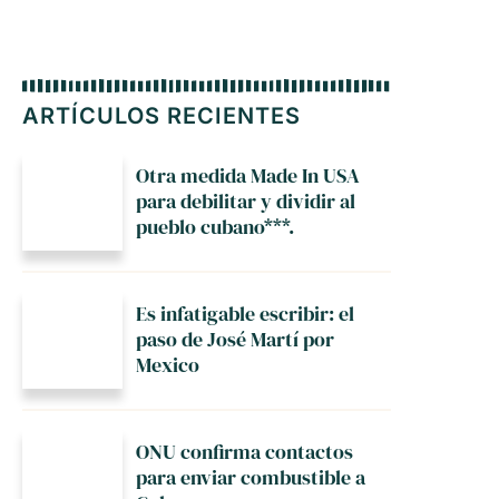
ARTÍCULOS RECIENTES
Otra medida Made In USA
para debilitar y dividir al
pueblo cubano***.
Es infatigable escribir: el
paso de José Martí por
Mexico
ONU confirma contactos
para enviar combustible a