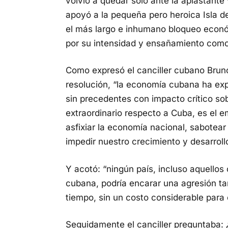
volvió a quedar solo ante la aplastante
apoyó a la pequeña pero heroica Isla d
el más largo e inhumano bloqueo econó
por su intensidad y ensañamiento com
Como expresó el canciller cubano Bruno 
resolución, “la economía cubana ha exp
sin precedentes con impacto crítico sob
extraordinario respecto a Cuba, es el 
asfixiar la economía nacional, sabotear
impedir nuestro crecimiento y desarrollo
Y acotó: “ningún país, incluso aquell
cubana, podría encarar una agresión tan
tiempo, sin un costo considerable para e
Seguidamente el canciller preguntaba: