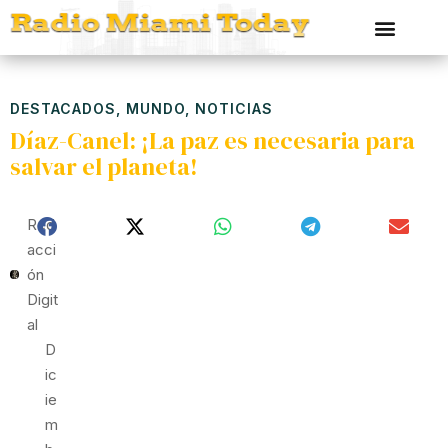
DESTACADOS
,
MUNDO
,
NOTICIAS
Díaz-Canel: ¡La paz es necesaria para
salvar el planeta!
Red
Acci
Ón
Digit
Al
D
Ic
Ie
M