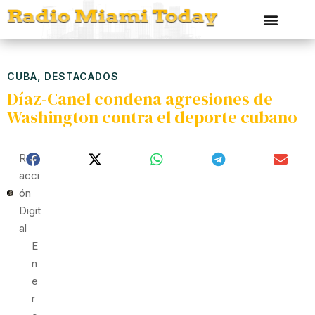
CUBA
,
DESTACADOS
Díaz-Canel condena agresiones de
Washington contra el deporte cubano
Red
Acci
Ón
Digit
Al
E
N
E
R